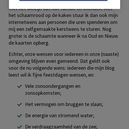
geeft je het idee dat deze mensen zeer begaan zijn
met het welzijn van hun familie en vrienden. Met
het schaamrood op de kaken stuur ik dan ook mijn
internetwens aan personen die uren spenderen om
mij een zelfgemaakte kerstwens te sturen. Nog
groter is de schaamte wanneer ik na Oud en Nieuw
de kaarten opberg.
Echter, onze wensen voor iedereen in onze (naaste)
omgeving blijven even gemeend. Dat geldt ook
voor de nu volgende wens: iedereen die mijn blog
leest wil ik fijne feestdagen wensen, en:
Vele zonsondergangen en
zonsopkomsten;
Het vermogen om bruggen te slaan;
De energie van stromend water;
De verdraagzaamheid van de zee;